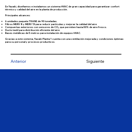
En Yazaki, diseñamos e instalamos un sistema HVAC de gran capacidad para garantizar confort
térmico y calidad del aire en la planta de producción.
Principales alcances:
6 unidades paquete TRANE de
90 toneladas
.
Filtros
MERV 8
y
MERV 13
para reducir partículas y mejorar la calidad del aire.
Compuertas exteriores con sensores de CO₂ que permiten hasta 50% de aire fresco.
Ducto textil para distribución eficiente del aire.
Bases metálicas de 5 metros para instalación de equipos HVAC.
Gracias a este sistema, Yazaki Planta 1 cuenta con una ventilación mejorada y condiciones óptimas
para su personal y procesos productivos.
Anterior
Siguiente